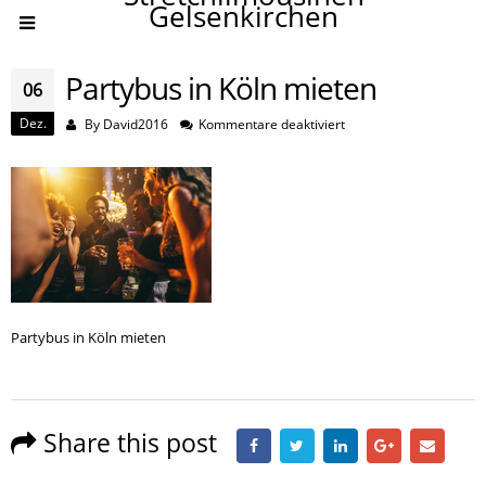
Gelsenkirchen
Partybus in Köln mieten
06
Dez.
für
By
David2016
Kommentare deaktiviert
Partybus
in
Köln
mieten
Partybus in Köln mieten
Share this post